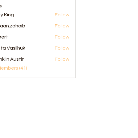
s
ry King
Follow
aan.zohaib
Follow
zohaib
ert
Follow
ta Vasilhuk
Follow
nklin Austin
Follow
Members (41)