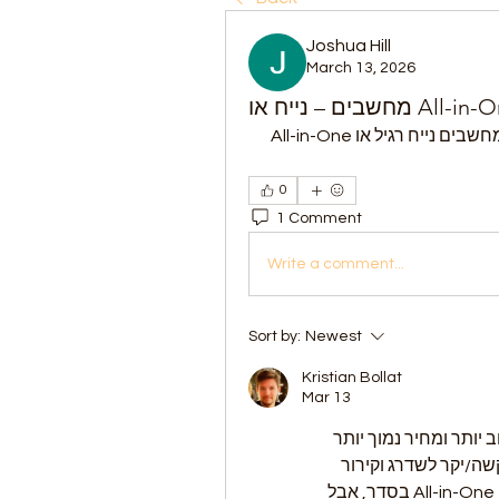
Joshua Hill
March 13, 2026
רוצה מחשב חדש לשולחן אבל לא בטוח אם ללכת על מחשבים נייח רגיל או All-in-One 
0
1 Comment
Write a comment...
Sort by:
Newest
Kristian Bollat
Mar 13
נייח רגיל נותן גמישות מקסימלית – קל לשדרג, קירור טוב יותר ומחיר נמוך יותר 
לביצועים. All-in-One נראה אלגנטי וחוסך מקום אבל קשה/יקר לשדרג וקירור 
מוגבל. אם אתה לא מתכנן לשדרג בעוד שנה-שנתיים – All-in-One בסדר, אבל 